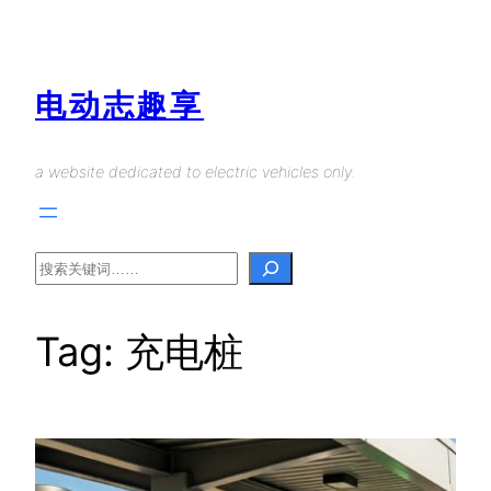
Skip
to
content
电动志趣享
a website dedicated to electric vehicles only.
Search
Tag:
充电桩