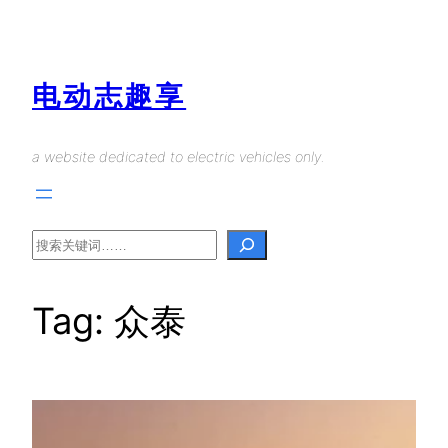
Skip
to
content
电动志趣享
a website dedicated to electric vehicles only.
Search
Tag:
众泰