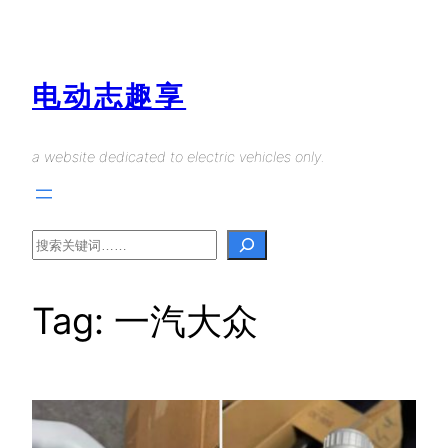
Skip
to
content
电动志趣享
a website dedicated to electric vehicles only.
Search
Tag:
一汽大众