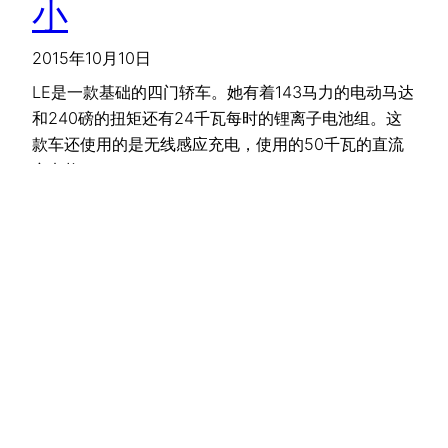
小
2015年10月10日
LE是一款基础的四门轿车。她有着143马力的电动马达
和240磅的扭矩还有24千瓦每时的锂离子电池组。这
款车还使用的是无线感应充电，使用的50千瓦的直流
充电垫。
read more
吉ICP备2020006555号
【
diandong123.cn
】
⌜ 免 责 声 明 ⌝