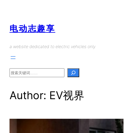
Skip
to
content
电动志趣享
a website dedicated to electric vehicles only.
Search
Author:
EV视界